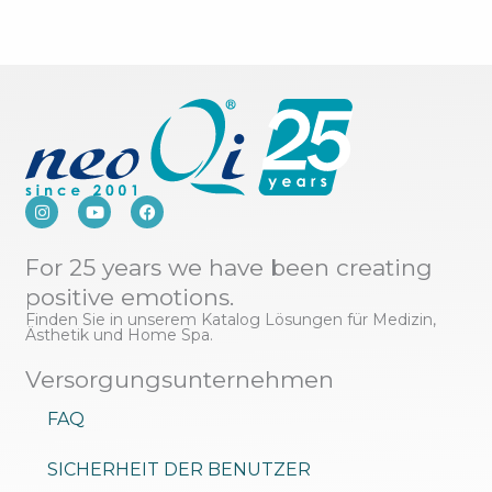
I
Y
F
n
o
a
s
u
c
t
t
e
For 25 years we have been creating
a
u
b
g
b
o
positive emotions.
r
e
o
a
k
Finden Sie in unserem Katalog Lösungen für Medizin,
m
Ästhetik und Home Spa.
Versorgungsunternehmen
FAQ
SICHERHEIT DER BENUTZER